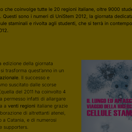
o che coinvolge tutte le 20 regioni italiane, oltre 9000 stud
i. Questi sono i numeri di UniStem 2012, la giornata dedica
lule staminali e rivolta agli studenti, che si terrà in contempo
012.
a edizione della giornata
si trasforma quest’anno in un
azionale
. Il successo e
asmo suscitato dalle scorse
(quella del 2011 ha coinvolto 4
a permesso infatti di allargare
va a
venti regioni
italiane grazie
aborazione di altrettanti atenei,
o a Catania, e di numerosi
e supporters.