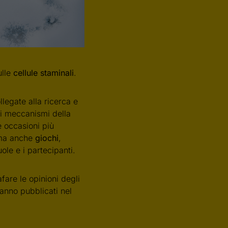
ulle
cellule staminali
.
legate alla ricerca e
 ai meccanismi della
e occasioni più
 ma anche
giochi
,
le e i partecipanti.
fare le opinioni degli
rranno pubblicati nel