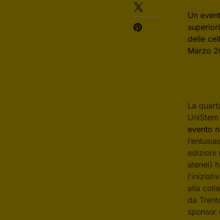
Un event
superior
delle cel
Marzo 2
La quart
UniStem 
evento n
l’entusi
edizioni 
atenei) h
l’iniziati
alla coll
da Trent
sponsor 