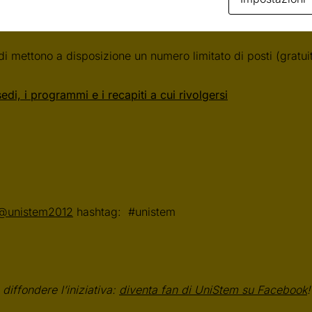
i mettono a disposizione un numero limitato di posti (gratuit
sedi, i programmi e i recapiti a cui rivolgersi
@unistem2012
hashtag: #unistem
 diffondere l’iniziativa:
diventa fan di UniStem su Facebook
!