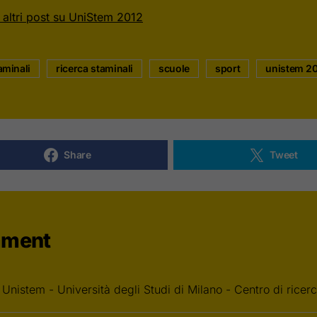
i altri post su UniStem 2012
aminali
ricerca staminali
scuole
sport
unistem 2
Share
Tweet
mment
:
Unistem - Università degli Studi di Milano - Centro di ricerca