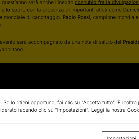
i quest’anno sarà anche l’inedito
connubio fra la divulgazione
 e lo sport
, con la presenza di importanti atleti come
Daniel
 mondiale di canottaggio,
Paolo Rossi
, campione mondiale 
i.
evento sarà accompagnato da una nota di saluto del
Presid
Napolitano.
e]http://www.youtube.com/watch?v=cEF8GRwSG94&feature=
. Se lo ritieni opportuno, fai clic su "Accetta tutto". È inoltre
esiderato facendo clic su "Impostazioni".
Leggi la nostra Cook
Impostazioni