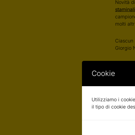
Novità d
staminali
campione
molti altr
Ciascun 
Giorgio 
Cookie
[youtub
Utilizziamo i cookie
il tipo di cookie d