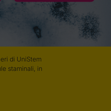
meri di UniStem
le staminali, in