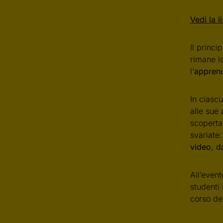
Vedi la l
Il princi
rimane l
l’
appren
In ciasc
alle sue 
scoperta
svariate
video
,
d
All’even
studenti 
corso del