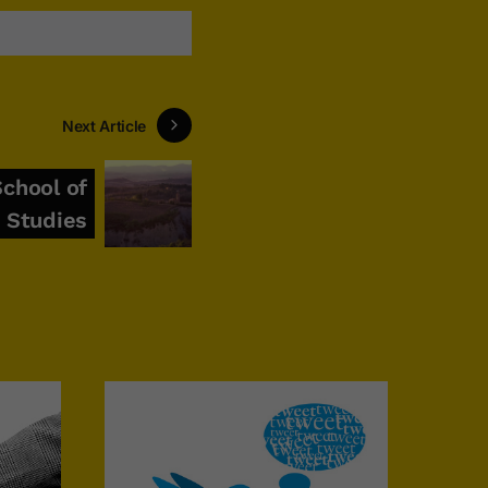
Next Article
chool of
 Studies