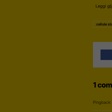
Leggi
gl
cellule st
1 co
Pingback