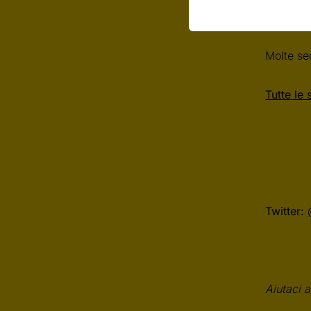
Molte sed
Tutte le 
Twitter:
Aiutaci a