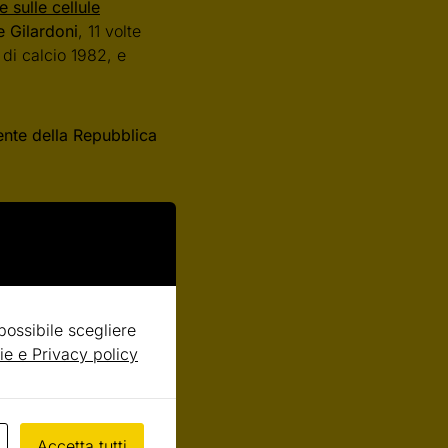
 sulle cellule
e Gilardoni
, 11 volte
di calcio 1982, e
ente della Repubblica
youtu.be[/youtube]
 possibile scegliere
ie e Privacy policy
Accetta tutti