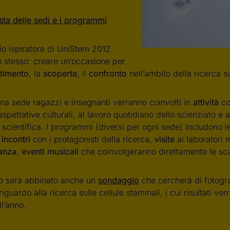
ista delle sedi e i programmi
pio ispiratore di UniStem 2012
o stesso: creare un’occasione per
dimento
, la
scoperta
, il
confronto
nell’ambito della ricerca s
una sede ragazzi e insegnanti verranno coinvolti in
attività
col
aspettative culturali, al lavoro quotidiano dello scienziato e
 scientifica. I programmi (diversi per ogni sede) includono l
:
incontri
con i protagonisti della ricerca,
visite
ai laboratori
anza
,
eventi musicali
che coinvolgeranno direttamente le scuo
to sarà abbinato anche un
sondaggio
che cercherà di fotogra
riguardo alla ricerca sulle cellule staminali, i cui risultati ve
l’anno.