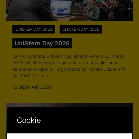
UNISTEM DAY 2026
UNISTEM DAY 2026
UniStem Day 2026
La XVIII giornata UniStem Day si terrà venerdì 20 marzo
2026. UniStem Day è la giornata dedicata agli studenti
delle scuole superiori, organizzata dal Centro UniStem fin
dal 2009. L’evento è…
12 GENNAIO 2026
Cookie