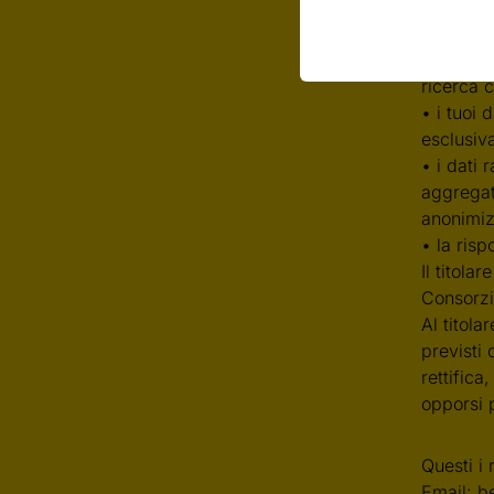
particola
• il trat
ricerca 
ricerca c
• i tuoi 
esclusiva
• i dati
aggregata
anonimizz
• la risp
Il titola
Consorzio
Al titola
previsti 
rettifica
opporsi p
Questi i 
Email: b