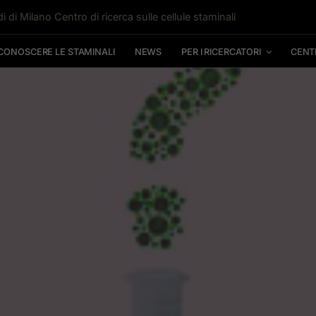
i di Milano Centro di ricerca sulle cellule staminali
CONOSCERE LE STAMINALI
NEWS
PER I RICERCATORI
CENT