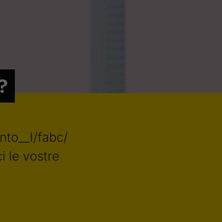
?
nto__I/fabc/
i le vostre