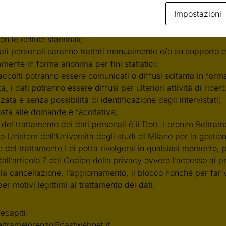
re, ai sensi dell’art. 13 del Codice della privacy, ti informia
Impostazioni
tamento dei tuoi dati personali è finalizzato esclusivamente a
che ha per scopo l’analisi delle opinioni, credenze e atteggi
on le cellule staminali;
dati personali saranno trattati manualmente e/o su supporto e
mente in forma anonima per fini statistici;
 raccolti potranno essere comunicati o diffusi soltanto in fo
; i dati potranno essere diffusi per ulteriori attività di ricer
ata e senza possibilità di identificazione degli intervistati;
osta alle domande è facoltativa;
re del trattamento dei dati personali è il Dott. Lorenzo Beltram
 Unistem dell’Università degli studi di Milano per la gestion
re del trattamento Lei potrà rivolgersi in qualsiasi momento, pe
dall’articolo 7 del Codice della privacy ovvero l’accesso ai pr
, la cancellazione, l’aggiornamento, il blocco nonché per far va
er motivi legittimi al trattamento dei dati.
recapiti:
eltramelorenzo@fastwebnet.it