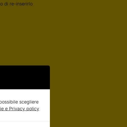
 di re-inserirlo
 possibile scegliere
ie e Privacy policy
nali saranno raccolti,
ella Privacy). In