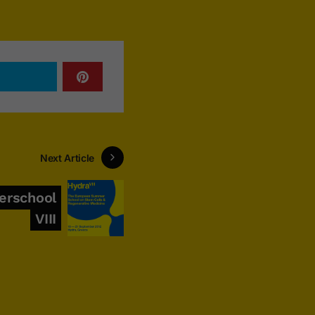
Next Article
rschool
VIII