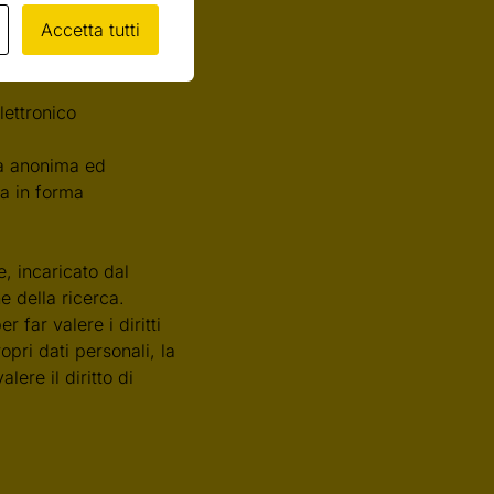
mo che:
Accetta tutti
llo svolgimento di una
amenti su scienza e
lettronico
rma anonima ed
ca in forma
e, incaricato dal
e della ricerca.
r far valere i diritti
opri dati personali, la
lere il diritto di