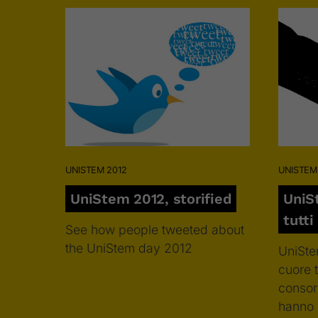
UNISTEM 2012
UNISTEM
UniStem 2012, storified
UniS
tutti
See how people tweeted about
the UniStem day 2012
UniSte
cuore tu
consor
hanno 