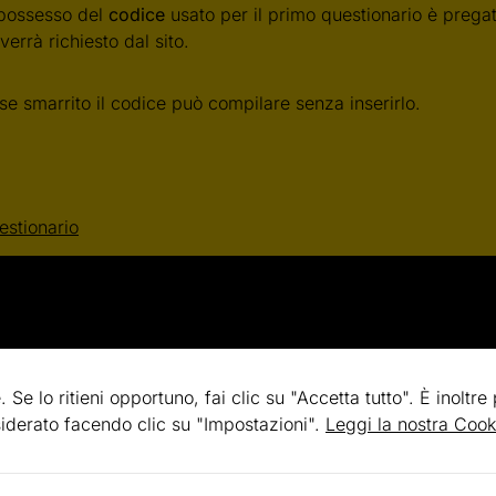
 possesso del
codice
usato per il primo questionario è pregato
errà richiesto dal sito.
se smarrito il codice può compilare senza inserirlo.
estionario
. Se lo ritieni opportuno, fai clic su "Accetta tutto". È inoltre
esiderato facendo clic su "Impostazioni".
Leggi la nostra Cook
mo informare i partecipanti alla ricerca che i loro dati perso
 custoditi nel pieno rispetto del D. lgs. n. 196/2003 (Codice d