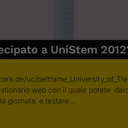
ecipato a UniStem 2012
park.de/uc/beltrame_University_of_Tre
estionario web con il quale potete darc
la giornata, e testare…