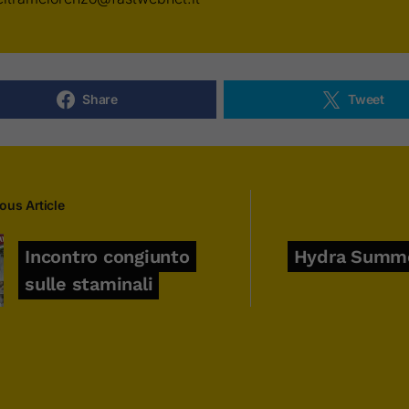
Share
Tweet
ous Article
Incontro congiunto
Hydra Summe
sulle staminali