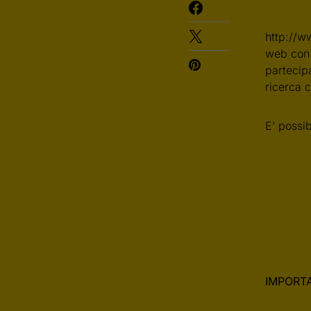
http://w
web con i
partecip
ricerca c
E’ possib
IMPORT