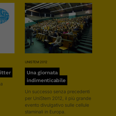
UNISTEM 2012
tter
Una giornata
indimenticabile
la
Un successo senza precedenti
per UniStem 2012, il più grande
evento divulgativo sulle cellule
staminali in Europa.