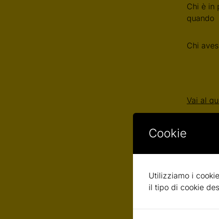
Chi è in
quando v
Chi aves
Vai al qu
Cookie
Utilizziamo i cookie
il tipo di cookie d
Desideria
gestiti e