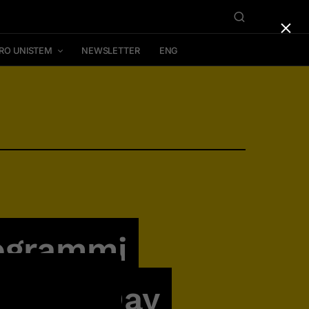
×
RO UNISTEM
NEWSLETTER
ENG
ogrammi
iStem Day