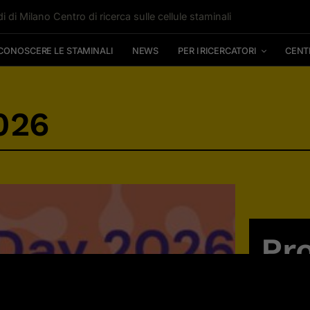
i di Milano Centro di ricerca sulle cellule staminali
CONOSCERE LE STAMINALI
NEWS
PER I RICERCATORI
CENT
026
Pr
Un