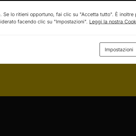
20
. Se lo ritieni opportuno, fai clic su "Accetta tutto". È inoltre
esiderato facendo clic su "Impostazioni".
Leggi la nostra Cook
Tutti i pr
Impostazioni
10 MARZO 2