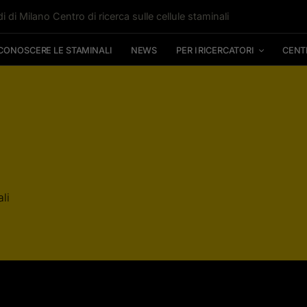
i di Milano Centro di ricerca sulle cellule staminali
CONOSCERE LE STAMINALI
NEWS
PER I RICERCATORI
CENT
li