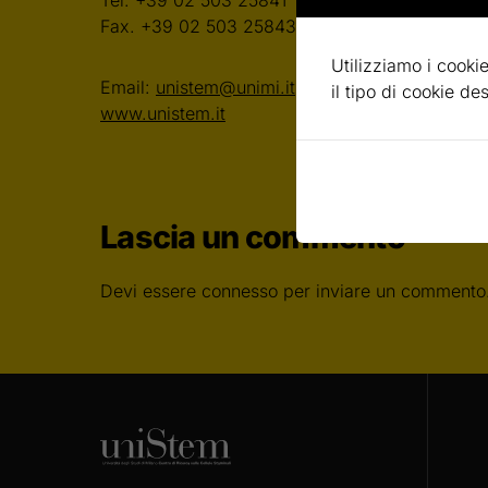
Tel. +39 02 503 25841
Fax. +39 02 503 25843
Utilizziamo i cookie
Email:
unistem@unimi.it
il tipo di cookie d
www.unistem.it
Lascia un commento
Devi essere
connesso
per inviare un commento