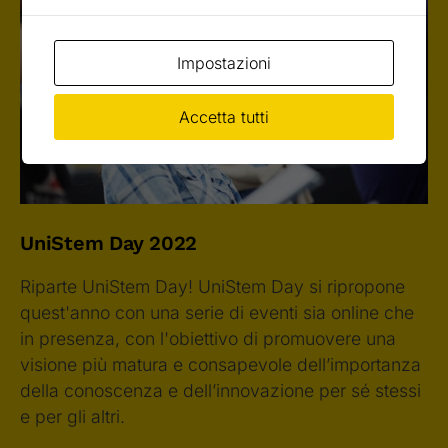
Impostazioni
Accetta tutti
UniStem Day 2022
Riparte UniStem Day! UniStem Day si ripropone
quest'anno con una serie di eventi sia online che
in presenza, con l'obiettivo di promuovere una
visione più matura e consapevole dell’importanza
della conoscenza e dell’innovazione per sé stessi
e per gli altri.