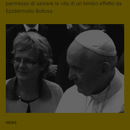
permesso di salvare la vita di un bimbo affetto da
Epidermolisi Bollosa.
NEWS