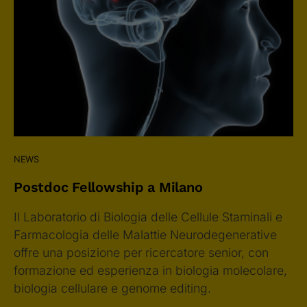
NEWS
Postdoc Fellowship a Milano
Il Laboratorio di Biologia delle Cellule Staminali e
Farmacologia delle Malattie Neurodegenerative
offre una posizione per ricercatore senior, con
formazione ed esperienza in biologia molecolare,
biologia cellulare e genome editing.