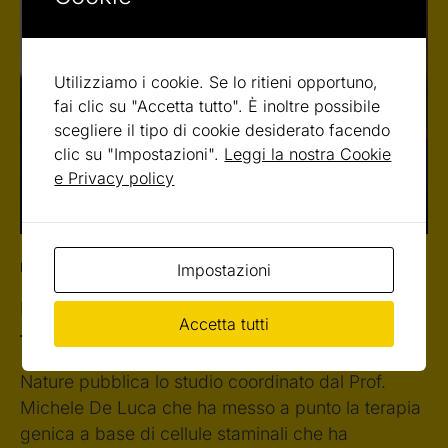
Utilizziamo i cookie. Se lo ritieni opportuno,
fai clic su "Accetta tutto". È inoltre possibile
scegliere il tipo di cookie desiderato facendo
clic su "Impostazioni".
Leggi la nostra Cookie
e Privacy policy
Impostazioni
NEWS
La ricerca italiana ridà la vita al “bambino
Accetta tutti
farfalla”
Nature pubblica lo studio coordinato dal Prof.
Michele De Luca che ha messo a punto la terapia
genica a base di cellule staminali che ha