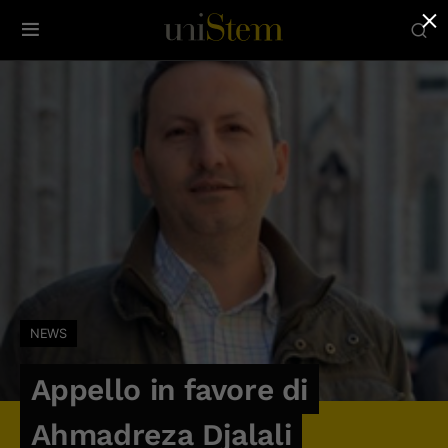
×
NEWS
Appello in favore di
Ahmadreza Djalali