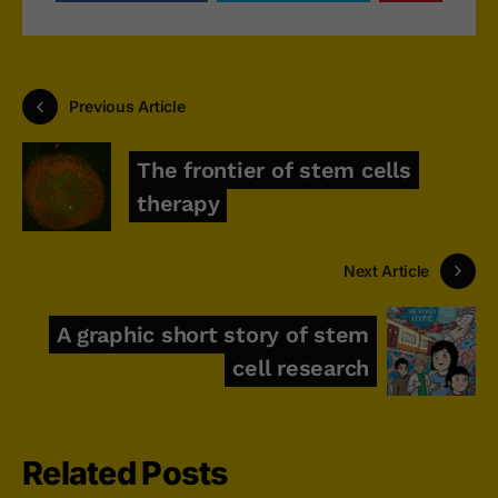
Previous Article
The frontier of stem cells
therapy
Next Article
A graphic short story of stem
cell research
Related Posts