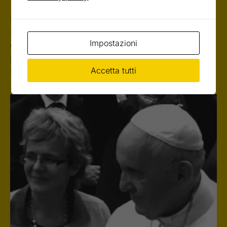
Nature pubblica lo studio coordinato dal Prof.
Michele De Luca che ha messo a punto la terapia
Impostazioni
genica a base di cellule staminali che ha
permesso di salvare la vita di un bimbo affetto da
Accetta tutti
Epidermolisi Bollosa.