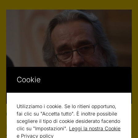
Cookie
Utilizziamo i cookie. Se lo ritieni opportuno,
fai clic su "Accetta tutto". È inoltre possibile
NEWS
scegliere il tipo di cookie desiderato facendo
La ricerca italiana ridà la vita al “bambino
clic su "Impostazioni".
Leggi la nostra Cookie
farfalla”
e Privacy policy