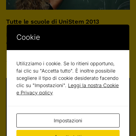
Tutte le scuole di UniStem 2013
Da Nord a Sud, passando anche per l’Europa,
Cookie
ecco Regione per Regione, l’elenco delle scuole
superiori che parteciperanno:…
7 MARZO 2013
Utilizziamo i cookie. Se lo ritieni opportuno,
fai clic su "Accetta tutto". È inoltre possibile
scegliere il tipo di cookie desiderato facendo
clic su "Impostazioni".
Leggi la nostra Cookie
e Privacy policy
Impostazioni