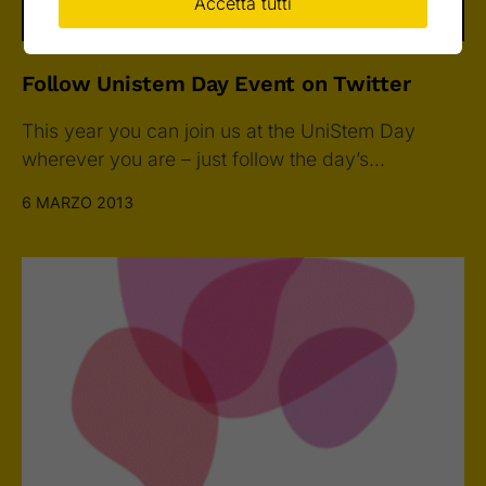
Accetta tutti
Follow Unistem Day Event on Twitter
This year you can join us at the UniStem Day
wherever you are – just follow the day’s…
6 MARZO 2013