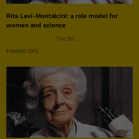
Rita Levi-Montalcini: a role model for
women and science
The 5th…
8 MARZO 2013