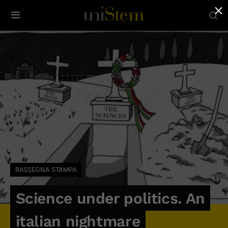
×
RASSEGNA STAMPA
Science under politics. An
italian nightmare