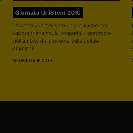
Giornata UniStem 2010
a
L’evento vuole essere un’occasione per
l’apprendimento, la scoperta, il confronto
nell’ambito della ricerca sulle cellule
staminali.
15 DICEMBRE 2010