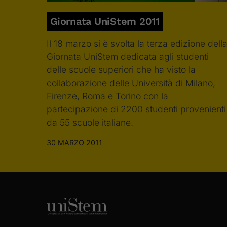
Giornata UniStem 2011
Il 18 marzo si è svolta la terza edizione dell
Giornata UniStem dedicata agli studenti
delle scuole superiori che ha visto la
collaborazione delle Università di Milano,
Firenze, Roma e Torino con la
partecipazione di 2200 studenti provenienti
da 55 scuole italiane.
30 MARZO 2011