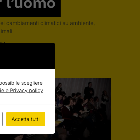
r l’uomo
dei cambiamenti climatici su ambiente,
imali
024
 possibile scegliere
ie e Privacy policy
Accetta tutti