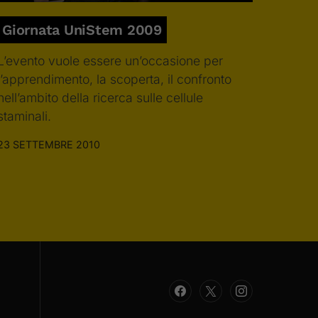
Giornata UniStem 2009
L’evento vuole essere un’occasione per
l’apprendimento, la scoperta, il confronto
nell’ambito della ricerca sulle cellule
staminali.
23 SETTEMBRE 2010