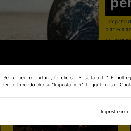
pe
L'impatto 
piante e an
2 LUGLIO 2
. Se lo ritieni opportuno, fai clic su "Accetta tutto". È inoltre
esiderato facendo clic su "Impostazioni".
Leggi la nostra Cook
Impostazioni